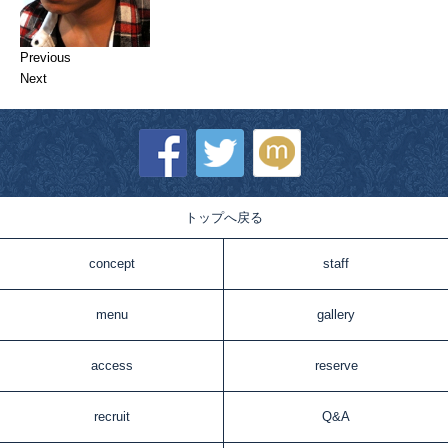
Previous
Next
トップへ戻る
concept
staff
menu
gallery
access
reserve
recruit
Q&A